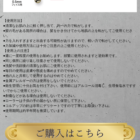
【使用方法】
●清潔なお肌の上に軽く押し当て、均一の力で転がします。
●髪の毛がある箇所の場合は、髪をかき分けてから地肌の上を転がしてご使用くださ
い。
●力を入れすぎますと出血する可能性がありますので、軽い力で転がしてください。
●力加減や使用方法には十分ご注意の上ご使用ください。
【使用上の注意】
●週に一度程度の使用をお勧めします。頻繁に使用されますと逆効果です。
●同じ個所に繰り返し往復させて使用しないでください。
●洗髪や洗顔後の清潔なお肌にご使用ください。
●毎日の使用は皮膚や頭皮を痛めますのでやめてください。
●他の人と共有して使用するのはやめてください。
●金属アレルギーの方は使用をしないでください。
●衛生管理に十分お気を付け下さい。使用前にはアルコール消毒し、生理食塩水ですす
いでからご使用ください。
●創傷などがある場合は使用しないでください。
●ローラーは子供の手の届かない所に保管して下さい。
●コルアップの針は非常にデリケートですので丁寧にお取扱い下さい。
●使用期間は約半年間を推奨しています。