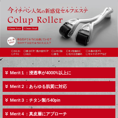
Merit１：浸透率が4000%以上に
Merit２：あらゆる肌質に対応
Merit３：チタン製/540pin
Merit４：真皮層にアプローチ